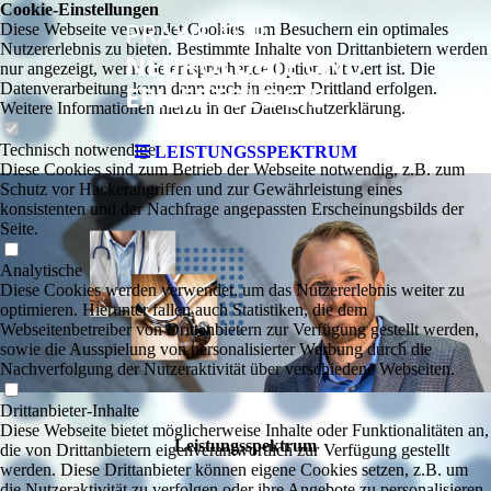
Cookie-Einstellungen
Diese Webseite verwendet Cookies, um Besuchern ein optimales
Nutzererlebnis zu bieten. Bestimmte Inhalte von Drittanbietern werden
nur angezeigt, wenn die entsprechende Option aktiviert ist. Die
Datenverarbeitung kann dann auch in einem Drittland erfolgen.
Weitere Informationen hierzu in der Datenschutzerklärung.
Technisch notwendige
LEISTUNGSSPEKTRUM
Diese Cookies sind zum Betrieb der Webseite notwendig, z.B. zum
Schutz vor Hackerangriffen und zur Gewährleistung eines
konsistenten und der Nachfrage angepassten Erscheinungsbilds der
Seite.
Analytische
Diese Cookies werden verwendet, um das Nutzererlebnis weiter zu
optimieren. Hierunter fallen auch Statistiken, die dem
Webseitenbetreiber von Drittanbietern zur Verfügung gestellt werden,
sowie die Ausspielung von personalisierter Werbung durch die
Nachverfolgung der Nutzeraktivität über verschiedene Webseiten.
Drittanbieter-Inhalte
Diese Webseite bietet möglicherweise Inhalte oder Funktionalitäten an,
Leistungs­spektrum
die von Drittanbietern eigenverantwortlich zur Verfügung gestellt
werden. Diese Drittanbieter können eigene Cookies setzen, z.B. um
die Nutzeraktivität zu verfolgen oder ihre Angebote zu personalisieren