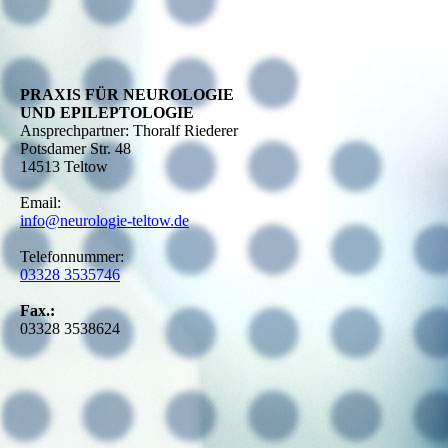
PRAXIS FÜR NEUROLOGIE
UND EPILEPTOLOGIE
Ansprechpartner:
Thoralf Riederer
Potsdamer Str. 48
14513 Teltow
Email:
info@neurologie-teltow.de
Telefonnummer:
03328 3535746
Fax.:
03328 3538624